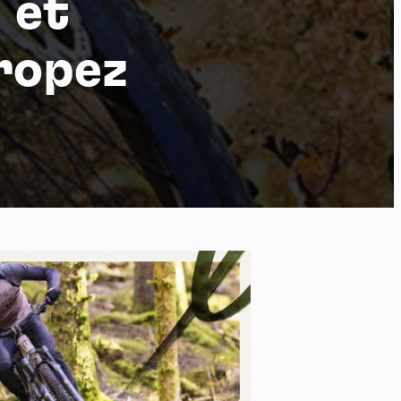
 et
Tropez
po
kies et