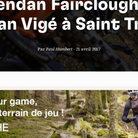
endan Fairclough
n Vigé à Saint 
S
Par
Paul Humbert
-
21 avril 2017
nneau de gestion des cookies
risant ces services tiers, vous acceptez le dépôt et la lecture de coo
sation de technologies de suivi nécessaires à leur bon fonctionnement.
que de confidentialité
ccepter
Tout refuser