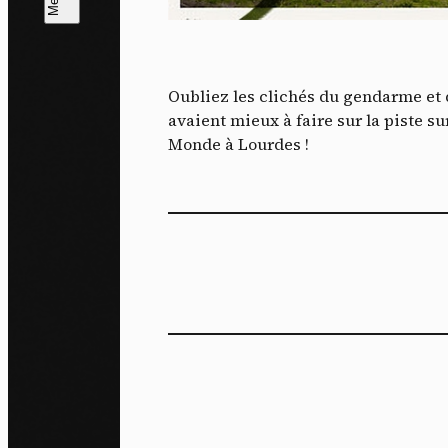
L
m
Oubliez les clichés du gendarme et 
J'ac
avaient mieux à faire sur la piste s
dés
Monde à Lourdes !