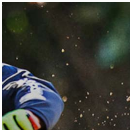
FR
NL