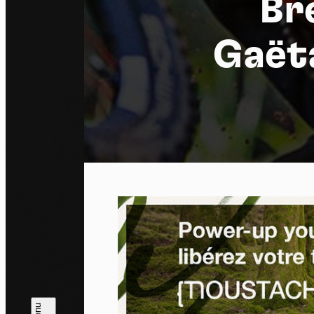
Br
Gaëta
Pa
En auto
l'utili
Politi
Tout a