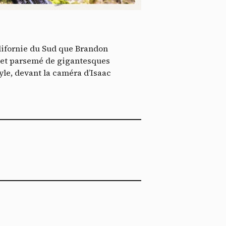
*
tenu
*
alifornie du Sud que Brandon
ent me
 et parsemé de gigantesques
tyle, devant la caméra d’Isaac
Te