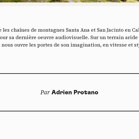
Vidéos
es services de partage de vidéo permettent d'enrichir le site de con
ultimédia et augmentent sa visibilité.
*
tre les chaînes de montagnes Santa Ana et San Jacinto en C
Vimeo
interdit
cepte de recevoir cette lettre d'information et je comprends que je peux facilem
-
Ce service peut déposer 8 cookies.
r sa dernière oeuvre audiovisuelle. Sur un terrain aride
inscrire à tout moment
n nous ouvre les portes de son imagination, en vitesse et s
Autoriser
Interdire
Je m’abonne
YouTube
interdit
-
Ce service peut déposer 4 cookies.
Autoriser
Interdire
Par
Adrien Protano