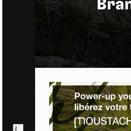
Bra
Pa
En auto
l'utili
Politi
Tout a