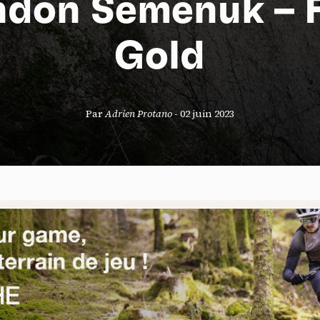
ndon Semenuk – F
Gold
S
Par
Adrien Protano
-
02 juin 2023
nneau de gestion des cookies
risant ces services tiers, vous acceptez le dépôt et la lecture de coo
sation de technologies de suivi nécessaires à leur bon fonctionnement.
que de confidentialité
ccepter
Tout refuser