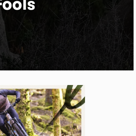
ools
po
kies et