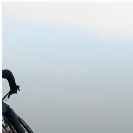
FR
NL