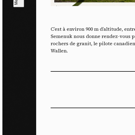
L
m
C’est à environ 900 m d’altitude, en
J'ac
Semenuk nous donne rendez-vous pou
dés
rochers de granit, le pilote canadie
Wallen.