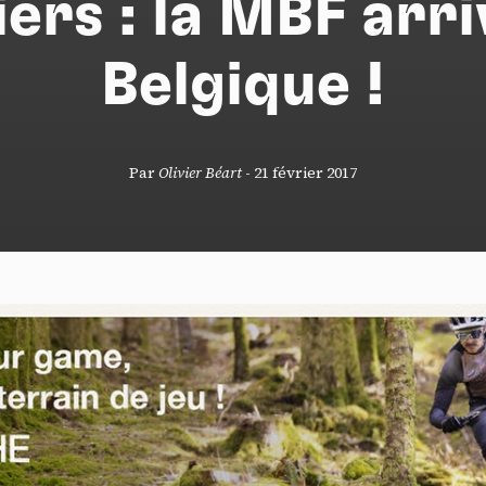
iers : la MBF arri
Belgique !
S
Par
Olivier Béart
-
21 février 2017
nneau de gestion des cookies
risant ces services tiers, vous acceptez le dépôt et la lecture de coo
sation de technologies de suivi nécessaires à leur bon fonctionnement.
que de confidentialité
ccepter
Tout refuser