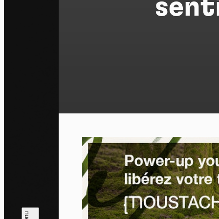
sent
Pa
En auto
l'utili
Politi
Tout a