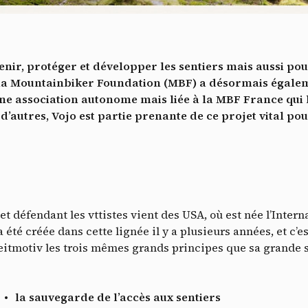
Vidéos
es services de partage de vidéo permettent d'enrichir le site de con
ultimédia et augmentent sa visibilité.
*
enir, protéger et développer les sentiers mais aussi po
Vimeo
interdit
cepte de recevoir cette lettre d'information et je comprends que je peux facilem
-
Ce service peut déposer 8 cookies.
, la Mountainbiker Foundation (MBF) a désormais égale
inscrire à tout moment
’une association autonome mais liée à la MBF France qu
Autoriser
Interdire
Je m’abonne
autres, Vojo est partie prenante de ce projet vital pour
YouTube
interdit
-
Ce service peut déposer 4 cookies.
Autoriser
Interdire
et défendant les vttistes vient des USA, où est née l’Inter
été créée dans cette lignée il y a plusieurs années, et c’es
eitmotiv les trois mêmes grands principes que sa grande so
la sauvegarde de l’accès aux sentiers