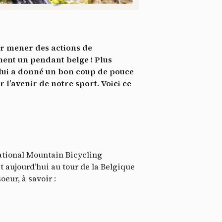
*
tenu
*
ur mener des actions de
ent me
ment un pendant belge ! Plus
i lui a donné un bon coup de pouce
Te
 l’avenir de notre sport. Voici ce
national Mountain Bicycling
t aujourd’hui au tour de la Belgique
eur, à savoir :