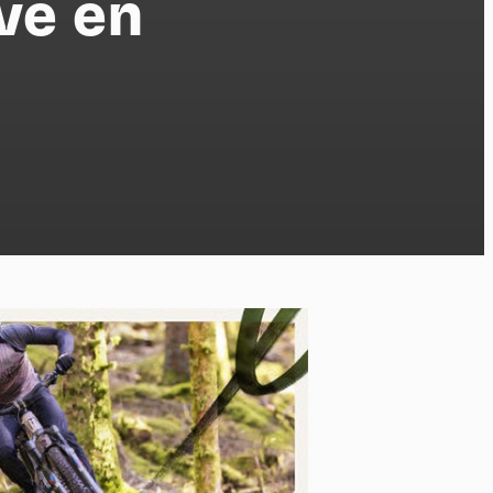
ve en
po
kies et