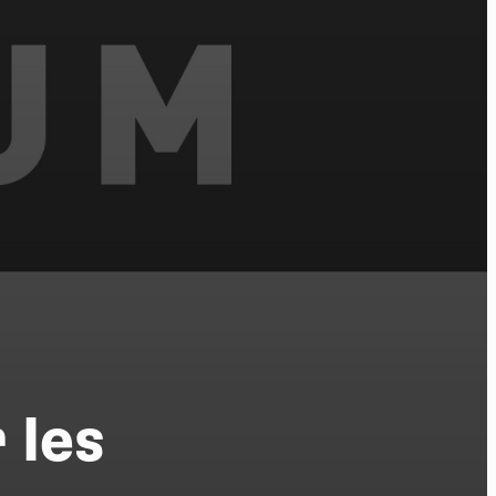
tu
 les