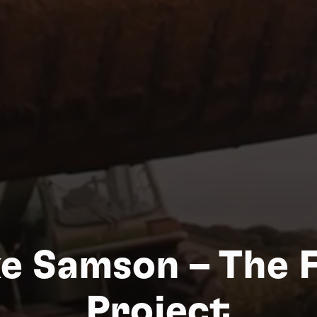
Nat
ke Samson – The 
Project