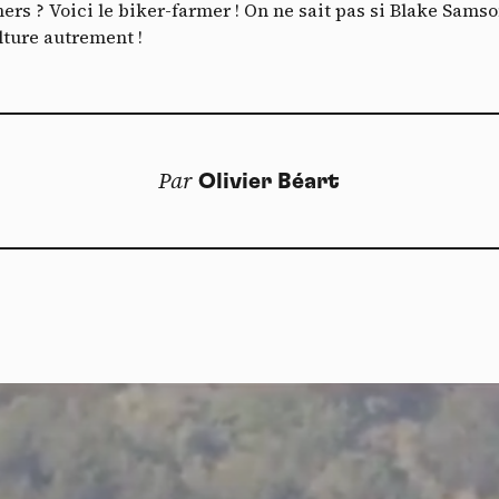
T
s ? Voici le biker-farmer ! On ne sait pas si Blake Samson 
Je m’abonne
ulture autrement !
YouTube
interdit
-
Ce service peut déposer 4 cookies.
Autoriser
Interdire
Par
Olivier Béart
Doss