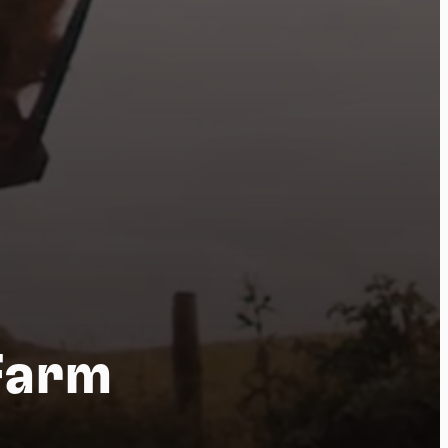
ure
Farm