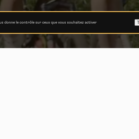
T
ous donne le contrôle sur ceux que vous souhaitez activer
ino Schurter – T
chey : le retour
sources
Par
Olivier Béart
-
18 août 2015