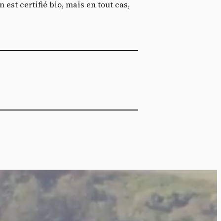
ech
est certifié bio, mais en tout cas,
ier