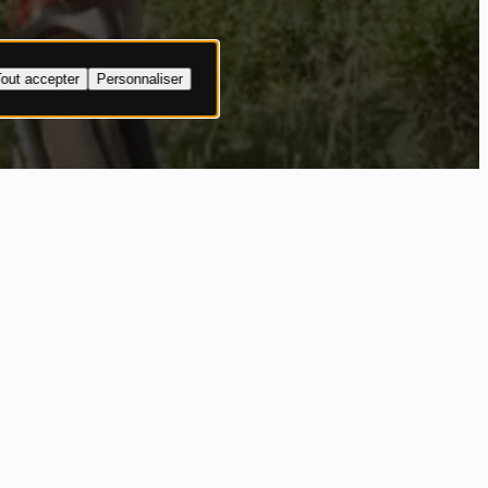
out accepter
Personnaliser
om
 aux