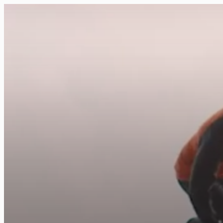
FR
NL