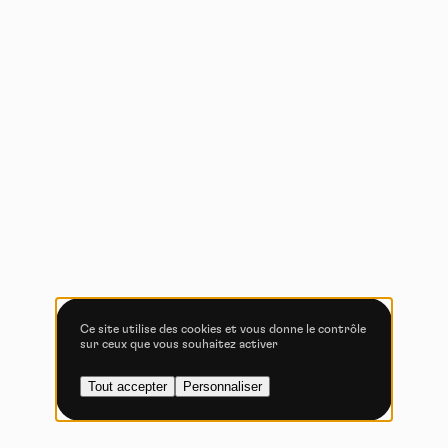
Politique de confidentialité
Tout accepter
Tout refuser
Vidéos
Les services de partage de vidéo permettent d'enrichir
le site de contenu multimédia et augmentent sa
visibilité.
Vimeo
interdit
-
Ce service peut déposer
8 cookies.
Ce site utilise des cookies et vous donne le contrôle
sur ceux que vous souhaitez activer
Autoriser
Interdire
Tout accepter
Personnaliser
YouTube
interdit
-
Ce service peut
déposer 4 cookies.