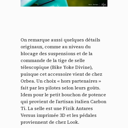
On remarque aussi quelques détails
originaux, comme au niveau du
blocage des suspensions et de la
commande de la tige de selle
télescopique (Bike Yoke Divine),
Panneau de gestion des
puisque cet accessoire vient de chez
Orbea. Un choix « hors partenaires »
cookies
fait par les pilotes selon leurs goûts.
Idem pour le petit bouchon de potence
En autorisant ces services tiers, vous acceptez le dépôt et la
qui provient de l’artisan italien Carbon
lecture de cookies et l'utilisation de technologies de suivi
nécessaires à leur bon fonctionnement.
Ti. La selle est une Fizik Antares
Versus imprimée 3D et les pédales
Politique de confidentialité
proviennent de chez Look.