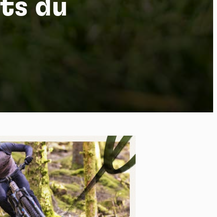
ts du
po
kies et