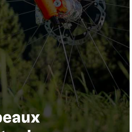
tu
 beaux