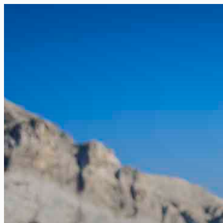
FR
NL