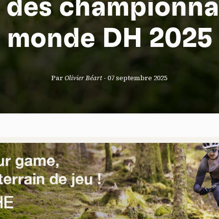
s des championna
monde DH 2025
S
Par
Olivier Béart
-
07 septembre 2025
nneau de gestion des cookies
risant ces services tiers, vous acceptez le dépôt et la lecture de coo
sation de technologies de suivi nécessaires à leur bon fonctionnement.
que de confidentialité
ccepter
Tout refuser