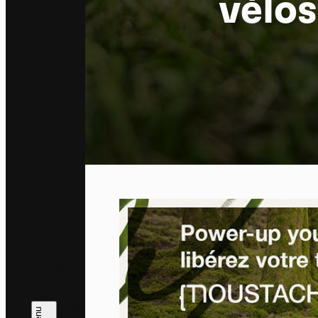
vélo
Pa
En auto
l'utili
Politi
Tout a