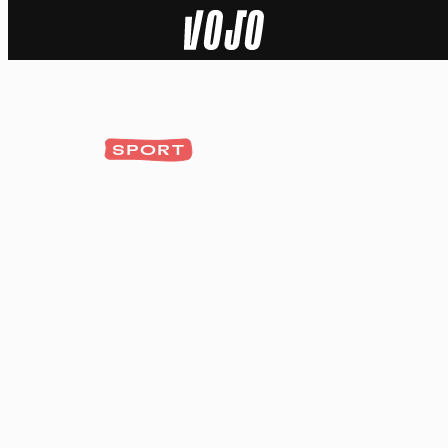
Home
Actu
SPORT
Nature
Sport
Tech
Dossier
Vidéos
Podcasts