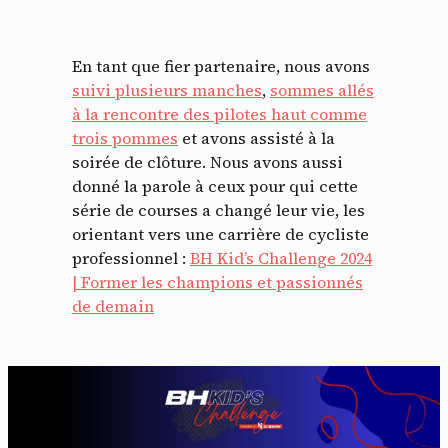
En tant que fier partenaire, nous avons
suivi plusieurs manches
,
sommes allés
à la rencontre des pilotes haut comme
trois pommes
et avons assisté à la
soirée de clôture. Nous avons aussi
donné la parole à ceux pour qui cette
Panneau de gestion des
série de courses a changé leur vie, les
orientant vers une carrière de cycliste
cookies
professionnel :
BH Kid’s Challenge 2024
| Former les champions et passionnés
En autorisant ces services tiers, vous acceptez le dépôt et la
de demain
lecture de cookies et l'utilisation de technologies de suivi
nécessaires à leur bon fonctionnement.
Politique de confidentialité
Tout accepter
Tout refuser