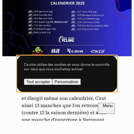
Vidéos
Les services de partage de vidéo permettent d'enrichir
le site de contenu multimédia et augmentent sa
visibilité.
Vimeo
interdit
-
Ce service peut déposer
8 cookies.
Ce site utilise des cookies et vous donne le contrôle
sur ceux que vous souhaitez activer
Autoriser
Interdire
Tout accepter
Personnaliser
Pour 2025, le BH Kid’s Challenge
YouTube
interdit
-
Ce service peut
continue de faire son bout de chemin
déposer 4 cookies.
et élargit même son calendrier. C’est
Autoriser
Interdire
FR
NL
ainsi 13 manches que l’on retrouvera
(contre 12 la saison dernière) et avec
une manche d’ouverture à Sprimont,
dans la province de Liège. Le