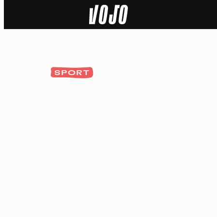
Home
Actu
SPORT
Nature
Sport
Tech
Dossier
Vidéos
Podcasts