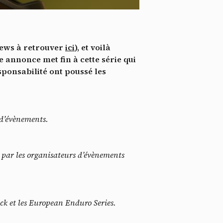
*
tenu
*
news à retrouver
ici
), et voilà
ent me
annonce met fin à cette série qui
sponsabilité ont poussé les
Te
n d’évènements.
s par les organisateurs d’évènements
uck et les European Enduro Series.