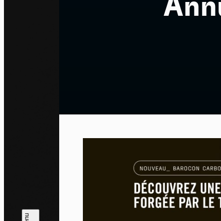
Ann
Pa
En auto
l'utili
Politi
Tout a