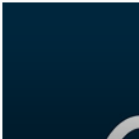
FR
NL