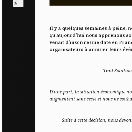
L
m
Il y a quelques semaines à peine,
J'ac
qu’aujourd’hui nous apprenons son
dés
venait d’inscrire une date en Fran
organisateurs à annuler leurs évèn
Trail Solution
D’une part, la situation économique nou
augmentent sans cesse et nous ne souhai
Suite à cette décision, nous devo