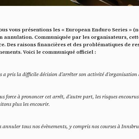
Vidéos
es services de partage de vidéo permettent d'enrichir le site de con
ultimédia et augmentent sa visibilité.
*
 nous vous présentions les « European Enduro Series » (
Vimeo
interdit
cepte de recevoir cette lettre d'information et je comprends que je peux facilem
-
Ce service peut déposer 8 cookies.
 annulation. Communiquée par les organisateurs, cette 
inscrire à tout moment
ce. Des raisons financières et des problématiques de re
Autoriser
Interdire
Je m’abonne
ements. Voici le communiqué officiel :
YouTube
interdit
-
Ce service peut déposer 4 cookies.
Autoriser
Interdire
s a pris la difficile décision d’arrêter son activité d’organisatio
s force à prononcer cet arrêt, d’autre part, les risques encouru
tons plus les encourir.
ns annuler tous nos évènements, y compris nos courses à Innsbr