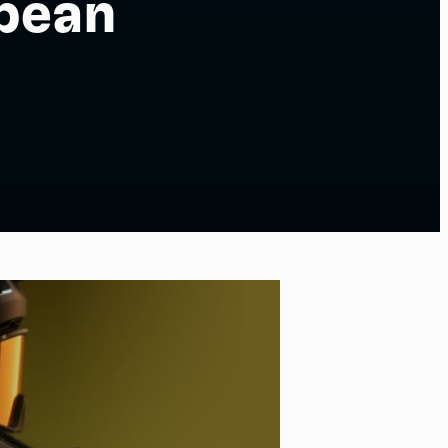
pean
po
kies et