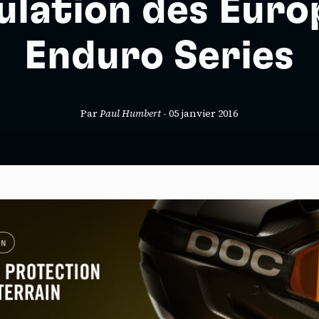
ulation des Euro
Enduro Series
S
Par
Paul Humbert
-
05 janvier 2016
nneau de gestion des cookies
risant ces services tiers, vous acceptez le dépôt et la lecture de coo
sation de technologies de suivi nécessaires à leur bon fonctionnement.
que de confidentialité
ccepter
Tout refuser