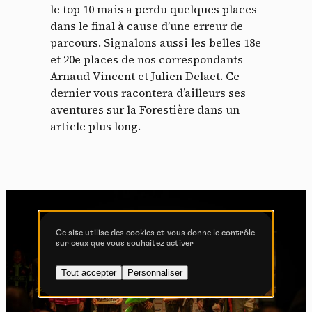
le top 10 mais a perdu quelques places
Politique de confidentialité
dans le final à cause d’une erreur de
parcours. Signalons aussi les belles 18e
Tout accepter
Tout refuser
et 20e places de nos correspondants
Arnaud Vincent et Julien Delaet. Ce
dernier vous racontera d’ailleurs ses
aventures sur la Forestière dans un
article plus long.
Vidéos
Les services de partage de vidéo permettent d'enrichir
le site de contenu multimédia et augmentent sa
visibilité.
Vimeo
interdit
-
Ce service peut déposer
8 cookies.
Ce site utilise des cookies et vous donne le contrôle
sur ceux que vous souhaitez activer
Autoriser
Interdire
Tout accepter
Personnaliser
YouTube
interdit
-
Ce service peut
déposer 4 cookies.