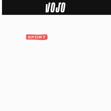
Home
Actu
SPORT
Nature
Sport
Tech
Dossier
Vidéos
Podcasts