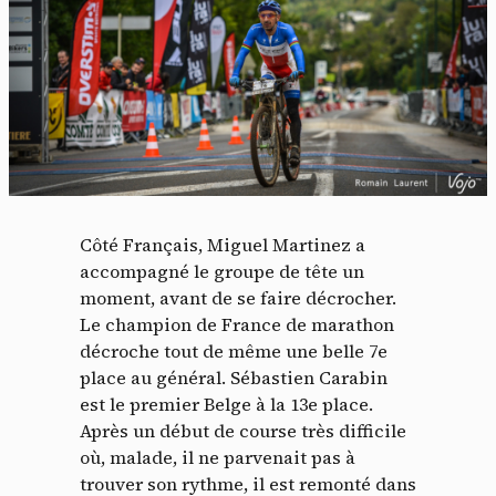
Côté Français, Miguel Martinez a
accompagné le groupe de tête un
moment, avant de se faire décrocher.
Le champion de France de marathon
décroche tout de même une belle 7e
Panneau de gestion des
place au général. Sébastien Carabin
cookies
est le premier Belge à la 13e place.
Après un début de course très difficile
où, malade, il ne parvenait pas à
En autorisant ces services tiers, vous acceptez le dépôt et la
lecture de cookies et l'utilisation de technologies de suivi
trouver son rythme, il est remonté dans
nécessaires à leur bon fonctionnement.