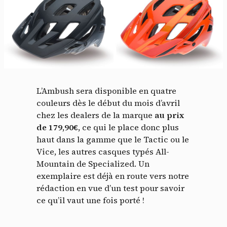
Panneau de gestion des
cookies
En autorisant ces services tiers, vous acceptez le dépôt et la
lecture de cookies et l'utilisation de technologies de suivi
L’Ambush sera disponible en quatre
nécessaires à leur bon fonctionnement.
couleurs dès le début du mois d’avril
chez les dealers de la marque
au prix
Politique de confidentialité
de 179,90€,
ce qui le place donc plus
Tout accepter
Tout refuser
haut dans la gamme que le Tactic ou le
Vice, les autres casques typés All-
Mountain de Specialized. Un
exemplaire est déjà en route vers notre
rédaction en vue d’un test pour savoir
Vidéos
ce qu’il vaut une fois porté !
Les services de partage de vidéo permettent d'enrichir
le site de contenu multimédia et augmentent sa