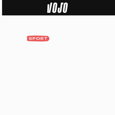
Home
Actu
SPORT
Nature
Sport
Tech
Dossier
Vidéos
Podcasts