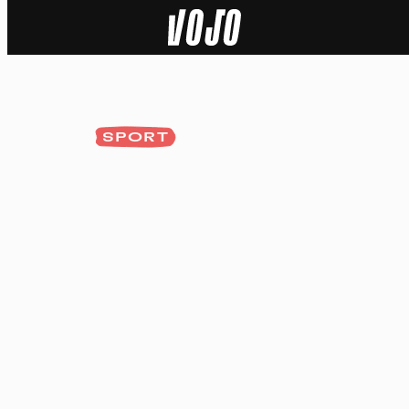
Home
Actu
SPORT
Nature
Sport
Tech
Dossier
Vidéos
Podcasts