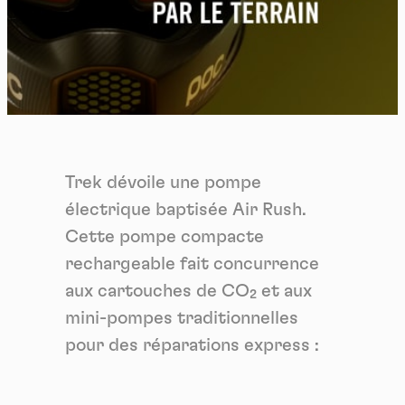
Trek dévoile une pompe
électrique baptisée Air Rush.
Cette pompe compacte
rechargeable fait concurrence
aux cartouches de CO₂ et aux
mini-pompes traditionnelles
pour des réparations express :