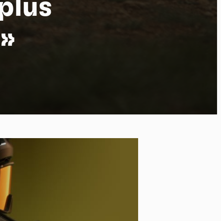
plus
 »
po
kies et