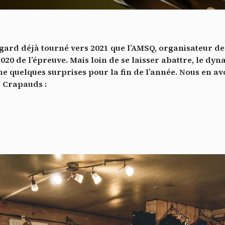
Vidéos
es services de partage de vidéo permettent d'enrichir le site de con
ultimédia et augmentent sa visibilité.
*
egard déjà tourné vers 2021 que l’AMSQ, organisateur d
Vimeo
interdit
cepte de recevoir cette lettre d'information et je comprends que je peux facilem
-
Ce service peut déposer 8 cookies.
020 de l’épreuve. Mais loin de se laisser abattre, le dy
inscrire à tout moment
 quelques surprises pour la fin de l’année. Nous en av
Autoriser
Interdire
Je m’abonne
s Crapauds :
YouTube
interdit
-
Ce service peut déposer 4 cookies.
Autoriser
Interdire