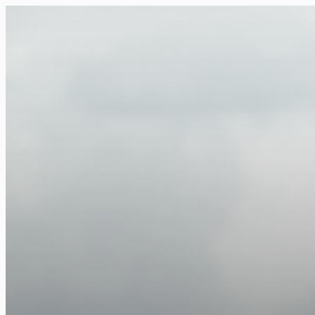
FR
NL