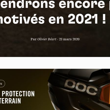
iendrons encore 
otivés en 2021 !
S
Par
Olivier Béart
-
23 mars 2020
nneau de gestion des cookies
risant ces services tiers, vous acceptez le dépôt et la lecture de coo
sation de technologies de suivi nécessaires à leur bon fonctionnement.
que de confidentialité
ccepter
Tout refuser