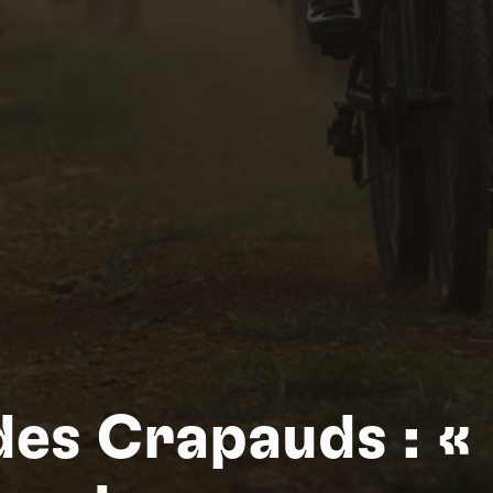
Na
des Crapauds : «