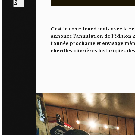
L
m
C’est le cœur lourd mais avec le r
J'ac
annoncé l’annulation de l’édition 2
dés
l’année prochaine et envisage même
chevilles ouvrières historiques de