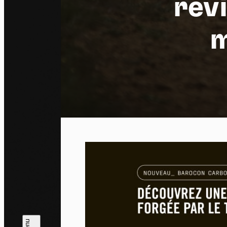
rev
m
Pa
En auto
l'utili
Politi
Tout a