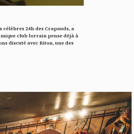
*
tenu
*
es célèbres 24h des Crapauds, a
ent me
namique club lorrain pense déjà à
ons discuté avec Riton, une des
Te