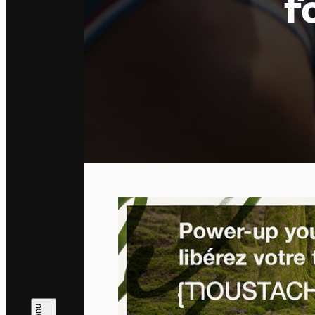
f
Pa
En auto
l'utili
Politi
Tout a