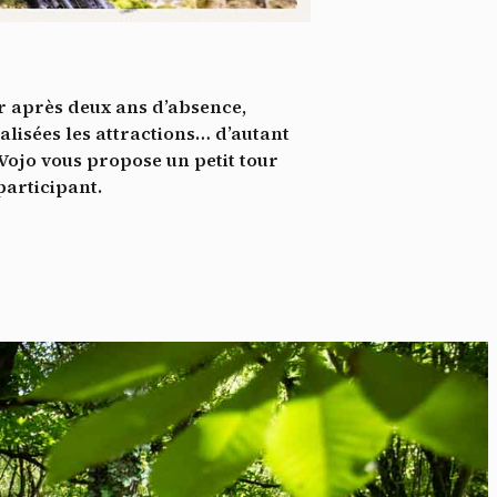
*
tenu
*
ur après deux ans d’absence,
ent me
alisées les attractions… d’autant
, Vojo vous propose un petit tour
Te
participant.