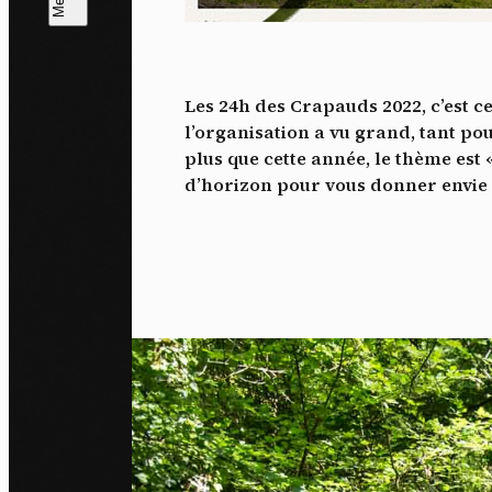
L
m
Les 24h des Crapauds 2022, c’est c
J'ac
l’organisation a vu grand, tant po
dés
plus que cette année, le thème est 
d’horizon pour vous donner envie d