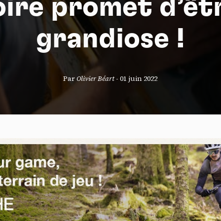
oire promet d’êt
grandiose !
S
Par
Olivier Béart
-
01 juin 2022
nneau de gestion des cookies
risant ces services tiers, vous acceptez le dépôt et la lecture de coo
sation de technologies de suivi nécessaires à leur bon fonctionnement.
que de confidentialité
ccepter
Tout refuser