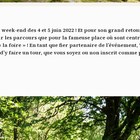
Vidéos
es services de partage de vidéo permettent d'enrichir le site de con
ultimédia et augmentent sa visibilité.
*
e week-end des 4 et 5 juin 2022 ! Et pour son grand reto
Vimeo
interdit
cepte de recevoir cette lettre d'information et je comprends que je peux facilem
-
Ce service peut déposer 8 cookies.
ur les parcours que pour la fameuse place où sont centr
inscrire à tout moment
« la foire » ! En tant que fier partenaire de l’événement
Autoriser
Interdire
Je m’abonne
’y faire un tour, que vous soyez ou non inscrit comme 
YouTube
interdit
-
Ce service peut déposer 4 cookies.
Autoriser
Interdire