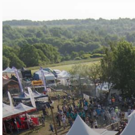
FR
NL