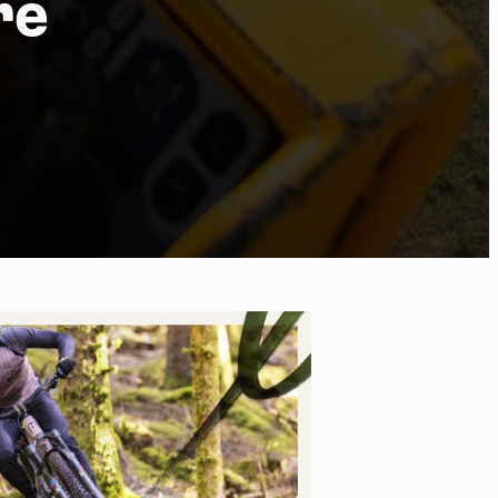
re
po
kies et