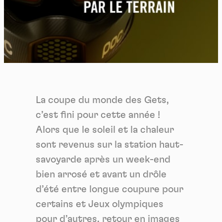
La coupe du monde des Gets,
c’est fini pour cette année !
Alors que le soleil et la chaleur
sont revenus sur la station haut-
savoyarde après un week-end
bien arrosé et avant un drôle
d’été entre longue coupure pour
certains et Jeux olympiques
pour d’autres, retour en images