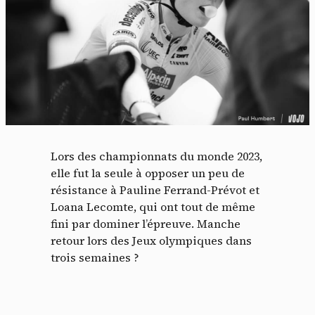
Lors des championnats du monde 2023,
elle fut la seule à opposer un peu de
Panneau de gestion des
résistance à Pauline Ferrand-Prévot et
cookies
Loana Lecomte, qui ont tout de même
fini par dominer l’épreuve. Manche
En autorisant ces services tiers, vous acceptez le dépôt et la
retour lors des Jeux olympiques dans
lecture de cookies et l'utilisation de technologies de suivi
trois semaines ?
nécessaires à leur bon fonctionnement.
Politique de confidentialité