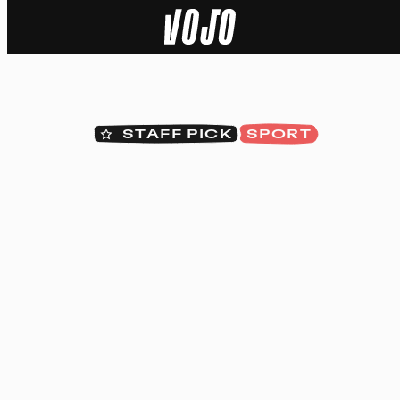
Home
Actu
STAFF PICK
SPORT
Nature
Sport
Tech
Dossier
Vidéos
Podcasts