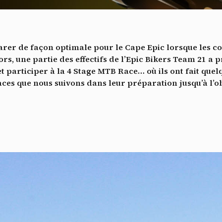
Vidéos
es services de partage de vidéo permettent d'enrichir le site de con
ultimédia et augmentent sa visibilité.
*
éparer de façon optimale pour le Cape Epic lorsque les c
Vimeo
interdit
cepte de recevoir cette lettre d'information et je comprends que je peux facilem
-
Ce service peut déposer 8 cookies.
ors, une partie des effectifs de l’Epic Bikers Team 21 a 
inscrire à tout moment
 participer à la 4 Stage MTB Race… où ils ont fait quel
Autoriser
Interdire
Je m’abonne
es que nous suivons dans leur préparation jusqu’à l’ob
YouTube
interdit
-
Ce service peut déposer 4 cookies.
Autoriser
Interdire