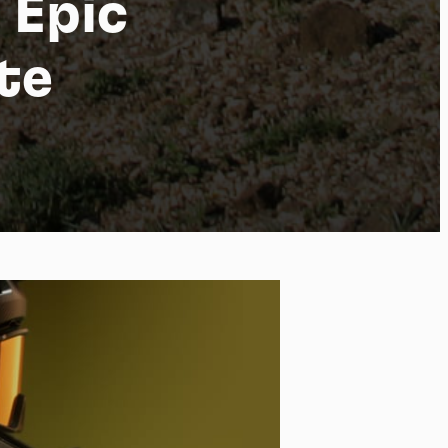
 Epic
te
po
kies et