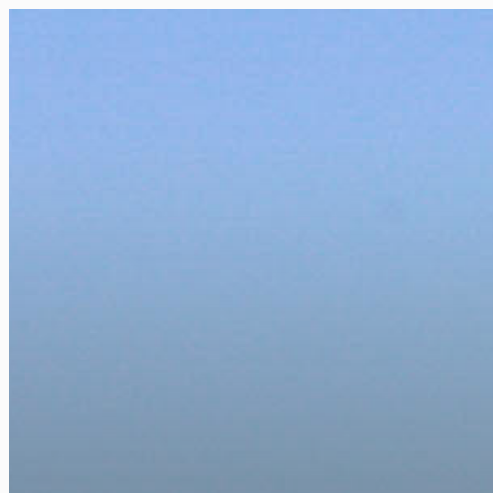
FR
NL