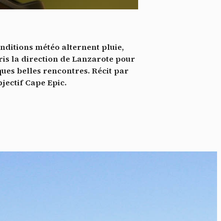
*
tenu
*
onditions météo alternent pluie,
ent me
pris la direction de Lanzarote pour
ques belles rencontres. Récit par
Te
jectif Cape Epic.