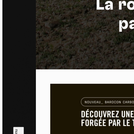
La r
p
Pa
En auto
l'utili
Politi
Tout a