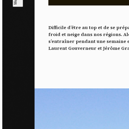
L
m
Difficile d’être au top et de se pr
J'ac
froid et neige dans nos régions. Al
dés
s’entraîner pendant une semaine et
Laurent Gouverneur et Jérôme Grac