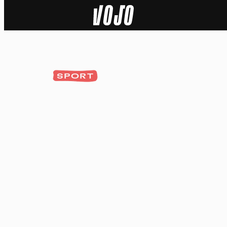
Home
Actu
SPORT
Nature
Sport
Tech
Dossier
Vidéos
Podcasts