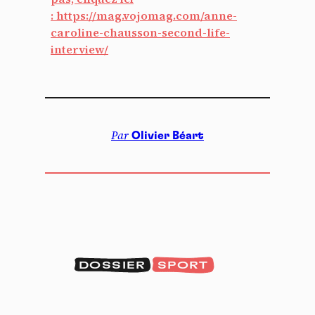
:
https://mag.vojomag.com/anne-
caroline-chausson-second-life-
interview/
Par
Olivier Béart
DOSSIER
SPORT