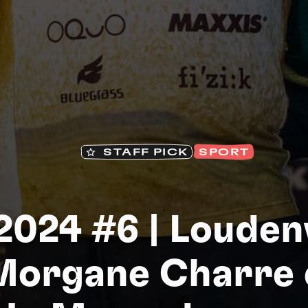
Na
STAFF PICK
SPORT
2024 #6 | Loudenv
 Morgane Charre 