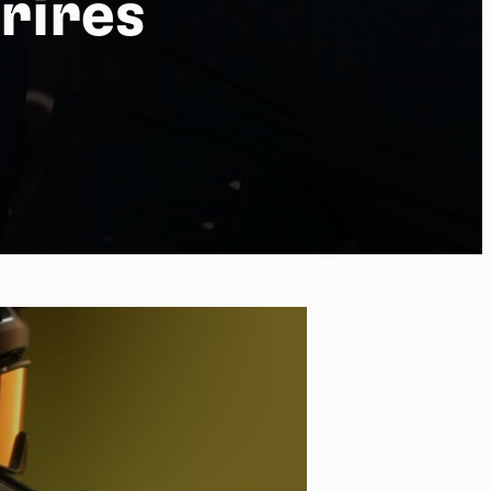
rires
po
kies et