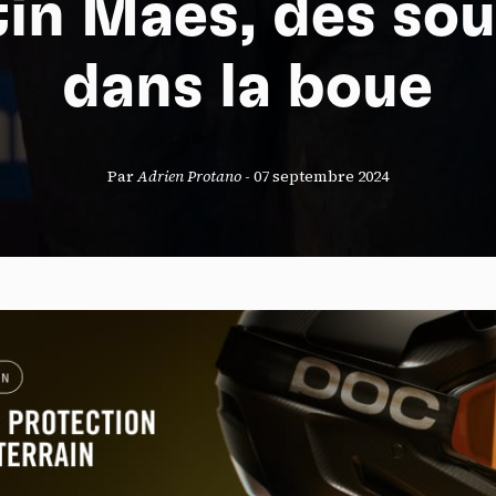
in Maes, des sou
dans la boue
S
Par
Adrien Protano
-
07 septembre 2024
nneau de gestion des cookies
risant ces services tiers, vous acceptez le dépôt et la lecture de coo
sation de technologies de suivi nécessaires à leur bon fonctionnement.
que de confidentialité
ccepter
Tout refuser