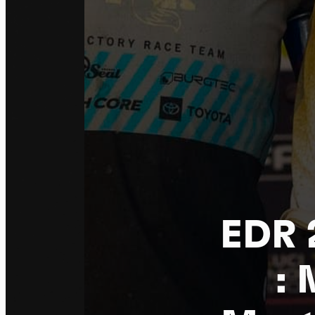
EDR 
: