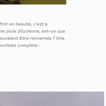
*
tenu
*
inir en beauté, c’est à
ent me
ne pluie diluvienne, est-ce que
Te
pouvaient être renversés ? Une
ésultats complets :