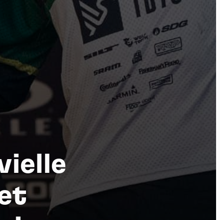
tu
ielle
et