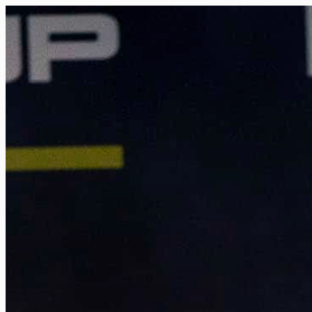
FR
NL