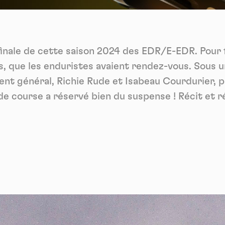
Vidéos
es services de partage de vidéo permettent d'enrichir le site de con
ultimédia et augmentent sa visibilité.
*
finale de cette saison 2024 des EDR/E-EDR. Pour f
Vimeo
interdit
cepte de recevoir cette lettre d'information et je comprends que je peux facilem
-
Ce service peut déposer 8 cookies.
inscrire à tout moment
s, que les enduristes avaient rendez-vous. Sous u
Autoriser
Interdire
Je m’abonne
ent général, Richie Rude et Isabeau Courdurier, 
de course a réservé bien du suspense ! Récit et r
YouTube
interdit
-
Ce service peut déposer 4 cookies.
Autoriser
Interdire