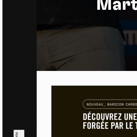
Mart
Pa
En auto
l'utili
Politi
Tout a