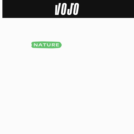
Home
Actu
NATURE
Nature
Sport
Tech
Dossier
Vidéos
Podcasts