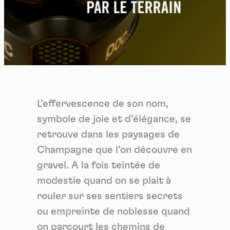
L’effervescence de son nom,
symbole de joie et d’élégance, se
retrouve dans les paysages de
Champagne que l’on découvre en
gravel. A la fois teintée de
modestie quand on se plait à
rouler sur ses sentiers secrets
ou empreinte de noblesse quand
on parcourt les chemins de