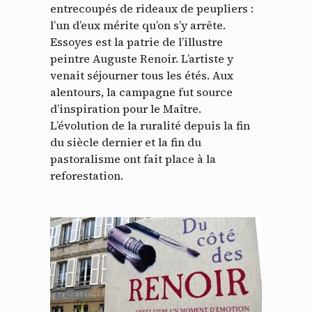
entrecoupés de rideaux de peupliers :
l’un d’eux mérite qu’on s’y arrête.
Essoyes est la patrie de l’illustre
peintre Auguste Renoir. L’artiste y
venait séjourner tous les étés. Aux
alentours, la campagne fut source
d’inspiration pour le Maître.
L’évolution de la ruralité depuis la fin
du siècle dernier et la fin du
pastoralisme ont fait place à la
Panneau de gestion des
reforestation.
cookies
En autorisant ces services tiers, vous acceptez le dépôt et la
lecture de cookies et l'utilisation de technologies de suivi
nécessaires à leur bon fonctionnement.
Politique de confidentialité