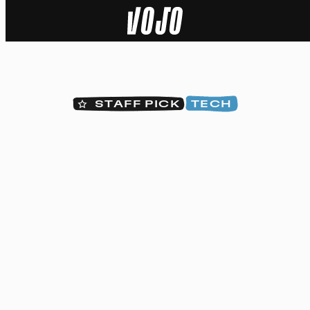
Home
Actu
STAFF PICK
TECH
Nature
Sport
Tech
Dossier
Vidéos
Podcasts