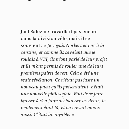
Joël Balez ne travaillait pas encore
dans la division vélo, mais il se
souvient : «
Je voyais Norbert et Luc à la
cantine, et comme ils savaient que je
roulais à VTT, ils m’ont parlé de leur projet
et ils m’ont permis de rouler une de leurs
Panneau de gestion des
premières paires de test. Cela a été une
vraie révélation. Ce n’était pas juste un
cookies
nouveau pneu qu’ils présentaient, c’était
une nouvelle philosophie. Fini de se faire
En autorisant ces services tiers, vous acceptez le dépôt et la
brasser à s’en faire déchausser les dents, le
lecture de cookies et l'utilisation de technologies de suivi
rendement était là, et on crevait moins
nécessaires à leur bon fonctionnement.
aussi. C’était incroyable. »
Politique de confidentialité