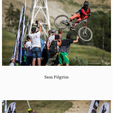
Panneau de gestion des
cookies
Sam Pilgrim
En autorisant ces services tiers, vous acceptez le dépôt et la
lecture de cookies et l'utilisation de technologies de suivi
nécessaires à leur bon fonctionnement.
Politique de confidentialité