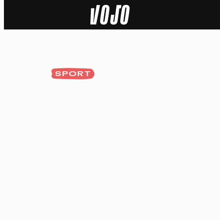
Home
Actu
SPORT
Nature
Sport
Tech
Dossier
Vidéos
Podcasts