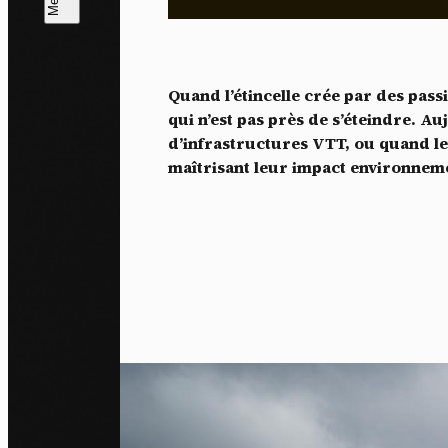
L
m
Quand l’étincelle crée par des passi
J'ac
qui n’est pas près de s’éteindre. 
dés
d’infrastructures VTT, ou quand le
maîtrisant leur impact environneme