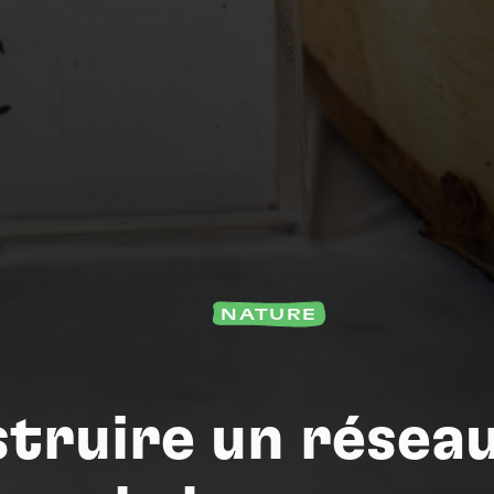
Na
NATURE
truire un résea