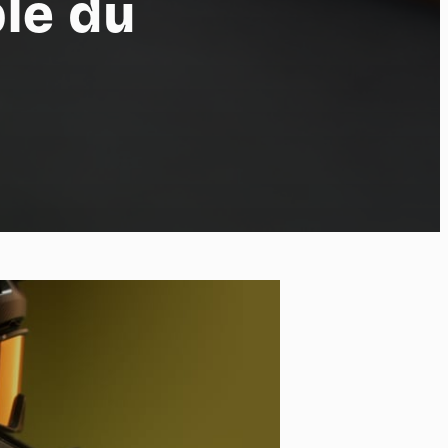
le du
po
kies et