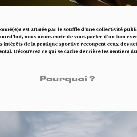
Vidéos
es services de partage de vidéo permettent d'enrichir le site de con
ultimédia et augmentent sa visibilité.
*
onné(e)s est attisée par le souffle d’une collectivité pub
Vimeo
interdit
cepte de recevoir cette lettre d'information et je comprends que je peux facilem
-
Ce service peut déposer 8 cookies.
Aujourd’hui, nous avons envie de vous parler d’un bon ex
inscrire à tout moment
s intérêts de la pratique sportive recoupent ceux des ac
Autoriser
Interdire
Je m’abonne
ntal. Découvrez ce qui se cache derrière les sentiers du
YouTube
interdit
-
Ce service peut déposer 4 cookies.
Autoriser
Interdire
Pourquoi ?