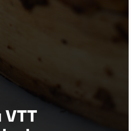
tu
u VTT