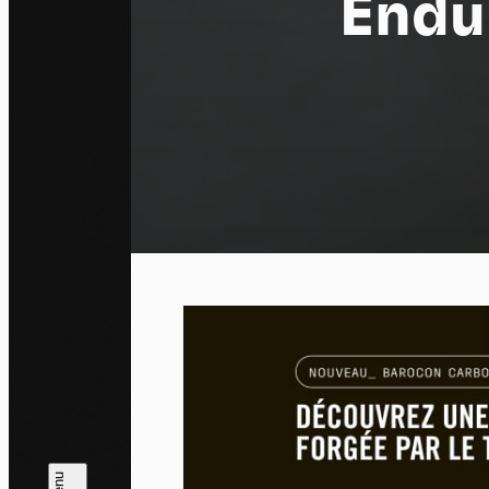
Endu
Pa
En auto
l'utili
Politi
Tout a