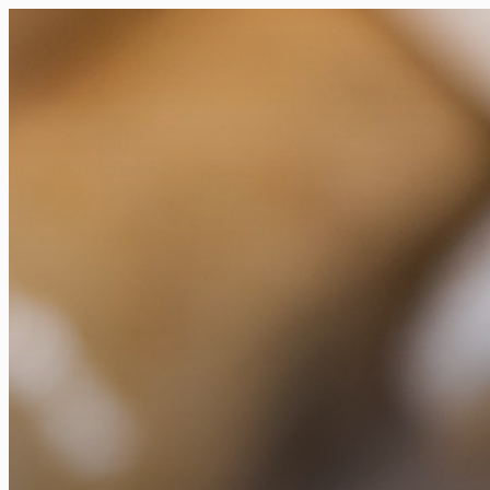
FR
NL