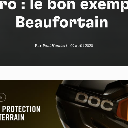
ro : le bon exemp
Beaufortain
S
Par
Paul Humbert
-
09 août 2020
nneau de gestion des cookies
risant ces services tiers, vous acceptez le dépôt et la lecture de coo
sation de technologies de suivi nécessaires à leur bon fonctionnement.
que de confidentialité
ccepter
Tout refuser