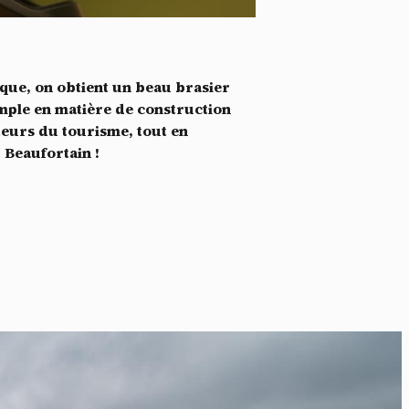
*
tenu
*
lique, on obtient un beau brasier
ent me
emple en matière de construction
teurs du tourisme, tout en
Te
 Beaufortain !