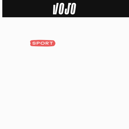
Home
Actu
SPORT
Nature
Sport
Tech
Dossier
Vidéos
Podcasts