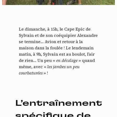
Le dimanche, à 15h, le Cape Epic de
Sylvain et de son coéquipier Alexandre
se termine… Avion et retour à la
maison dans la foulée ! Le lendemain
matin, à 9h, Sylvain est au boulot, l’air
de rien… Un peu «
en décalage
» quand
Panneau de gestion des
même, avec «
les jambes un peu
courbaturées
» !
cookies
En autorisant ces services tiers, vous acceptez le dépôt et la
lecture de cookies et l'utilisation de technologies de suivi
nécessaires à leur bon fonctionnement.
L’entraînement
Politique de confidentialité
spécifique de