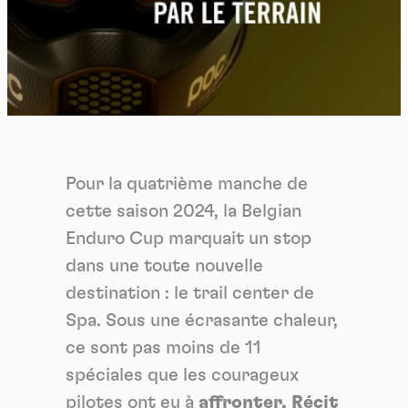
Pour la quatrième manche de
cette saison 2024, la Belgian
Enduro Cup marquait un stop
dans une toute nouvelle
destination : le trail center de
Spa. Sous une écrasante chaleur,
ce sont pas moins de 11
spéciales que les courageux
pilotes ont eu à
affronter. Récit