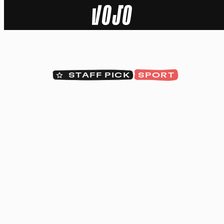
Home
Actu
STAFF PICK
SPORT
Nature
Sport
Tech
Dossier
Vidéos
Podcasts