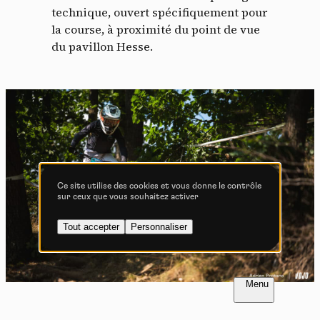
Tout accepter
Tout refuser
technique, ouvert spécifiquement pour
la course, à proximité du point de vue
du pavillon Hesse.
Vidéos
Les services de partage de vidéo permettent d'enrichir
le site de contenu multimédia et augmentent sa
visibilité.
Vimeo
interdit
-
Ce service peut déposer
8 cookies.
Ce site utilise des cookies et vous donne le contrôle
sur ceux que vous souhaitez activer
Autoriser
Interdire
Tout accepter
Personnaliser
YouTube
interdit
-
Ce service peut
déposer 4 cookies.
Autoriser
Interdire
FR
NL