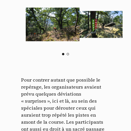
Panneau de gestion des
Pour contrer autant que possible le
cookies
repérage, les organisateurs avaient
prévu quelques déviations
En autorisant ces services tiers, vous acceptez le dépôt et la
« surprises », ici et là, au sein des
lecture de cookies et l'utilisation de technologies de suivi
spéciales pour dérouter ceux qui
nécessaires à leur bon fonctionnement.
auraient trop répété les pistes en
Politique de confidentialité
amont de la course. Les participants
ont aussi eu droit à un sacré passage