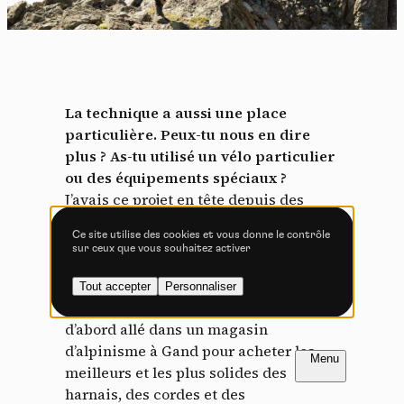
Tout accepter
Tout refuser
Vidéos
La technique a aussi une place
particulière. Peux-tu nous en dire
Les services de partage de vidéo permettent d'enrichir
plus ? As-tu utilisé un vélo particulier
le site de contenu multimédia et augmentent sa
visibilité.
ou des équipements spéciaux ?
J’avais ce projet en tête depuis des
Vimeo
interdit
-
Ce service peut déposer
années et j’avais déjà les idées assez
8 cookies.
Ce site utilise des cookies et vous donne le contrôle
claires sur ce dont j’avais besoin. Mais
sur ceux que vous souhaitez activer
Autoriser
Interdire
le fait est qu’il y a énormément de
nouvelles questions qui surgissent dès
Tout accepter
Personnaliser
YouTube
interdit
-
Ce service peut
qu’on commence réellement. Je suis
déposer 4 cookies.
d’abord allé dans un magasin
Autoriser
Interdire
FR
NL
d’alpinisme à Gand pour acheter les
meilleurs et les plus solides des
harnais, des cordes et des