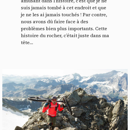
amusant dans l’histoire, c’est que je ne
suis jamais tombé à cet endroit et que
je ne les ai jamais touchés ! Par contre,
nous avons dû faire face à des
problèmes bien plus importants. Cette
histoire du rocher, c’était juste dans ma
tête…
Panneau de gestion des
cookies
En autorisant ces services tiers, vous acceptez le dépôt et la
lecture de cookies et l'utilisation de technologies de suivi
nécessaires à leur bon fonctionnement.
Politique de confidentialité