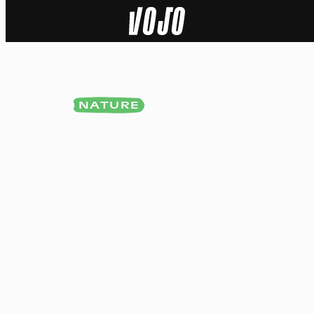
Home
Actu
NATURE
Nature
Sport
Tech
Dossier
Vidéos
Podcasts