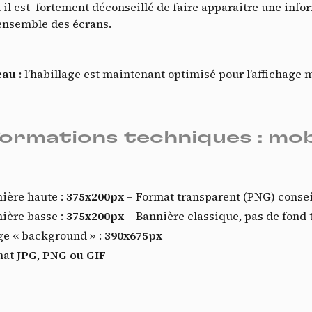
 il est fortement déconseillé de faire apparaitre une info
’ensemble des écrans.
au :
l’habillage est maintenant optimisé pour l’affichage 
formations techniques : mob
V
ière haute :
375x200px
– Format transparent (PNG) consei
ière basse :
375x200px
– Bannière classique, pas de fond 
e « background » :
390x675px
mat
JPG, PNG ou
GIF