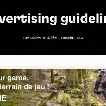
vertising guideli
S
Par
Esteban Hendrickx
-
16 octobre 2023
nneau de gestion des cookies
risant ces services tiers, vous acceptez le dépôt et la lecture de coo
sation de technologies de suivi nécessaires à leur bon fonctionnement.
que de confidentialité
ccepter
Tout refuser