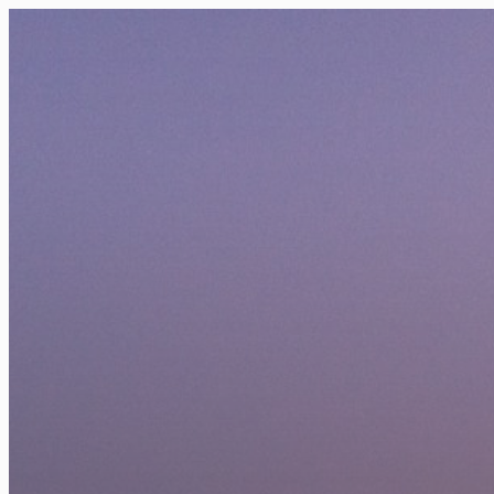
FR
NL