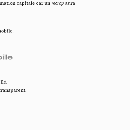
rmation capitale car un
recrop
aura
mobile.
ile
idé
llé.
transparent.