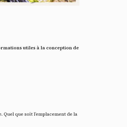
*
tenu
*
ent me
Te
rmations utiles à la conception de
te. Quel que soit l’emplacement de la