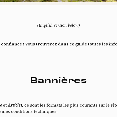
Vidéos
es services de partage de vidéo permettent d'enrichir le site de con
ultimédia et augmentent sa visibilité.
*
(English version below)
Vimeo
interdit
cepte de recevoir cette lettre d'information et je comprends que je peux facilem
-
Ce service peut déposer 8 cookies.
inscrire à tout moment
Autoriser
Interdire
Je m’abonne
onfiance ! Vous trouverez dans ce guide toutes les info
YouTube
interdit
-
Ce service peut déposer 4 cookies.
Autoriser
Interdire
Bannières
e
et
Articles,
ce sont les formats les plus courants sur le si
mêmes conditions techniques.