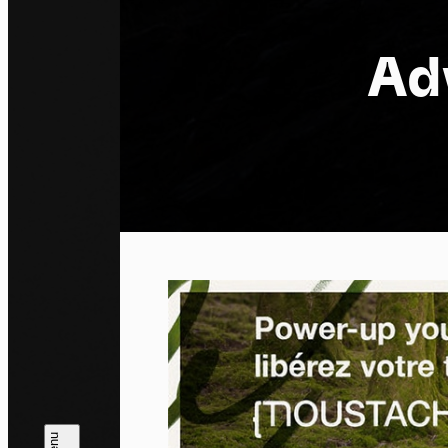
Ad
Pa
En auto
l'utili
Politi
Tout a