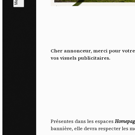
L
m
J'ac
dés
Cher annonceur, merci pour votre c
vos visuels publicitaires.
Présentes dans les espaces
Homepag
bannière, elle devra respecter les 