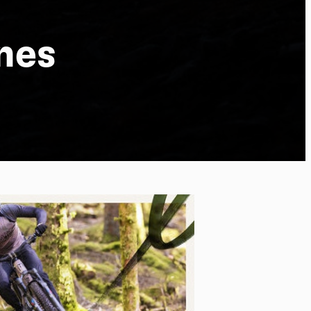
nes
po
kies et