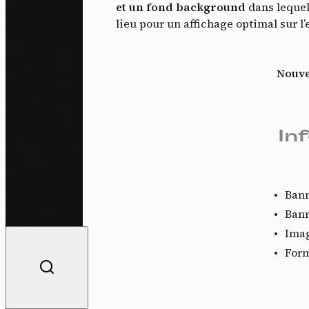
et un fond background
dans lequel
lieu pour un affichage optimal sur l
Nouve
In
Bann
Bann
Imag
For