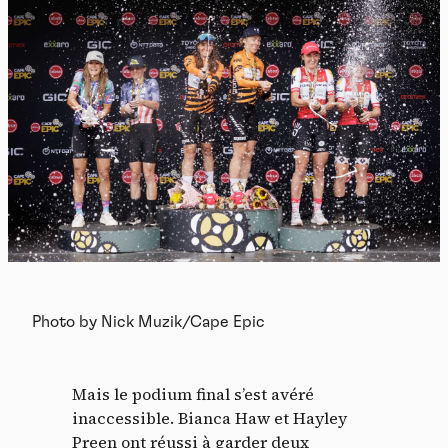
Panneau de gestion des
Photo by Nick Muzik/Cape Epic
cookies
En autorisant ces services tiers, vous acceptez le dépôt et la
Mais le podium final s’est avéré
lecture de cookies et l'utilisation de technologies de suivi
nécessaires à leur bon fonctionnement.
inaccessible. Bianca Haw et Hayley
Preen ont réussi à garder deux
Politique de confidentialité