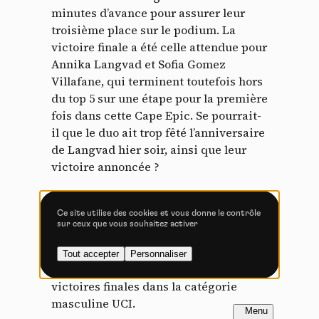
minutes d’avance pour assurer leur
troisième place sur le podium. La
Tout accepter
Tout refuser
victoire finale a été celle attendue pour
Annika Langvad et Sofia Gomez
Villafane, qui terminent toutefois hors
du top 5 sur une étape pour la première
Vidéos
fois dans cette Cape Epic. Se pourrait-
il que le duo ait trop fêté l’anniversaire
Les services de partage de vidéo permettent d'enrichir
de Langvad hier soir, ainsi que leur
le site de contenu multimédia et augmentent sa
visibilité.
victoire annoncée ?
Vimeo
interdit
-
Ce service peut déposer
8 cookies.
Ce site utilise des cookies et vous donne le contrôle
Pour Langvad, c’est la sixième victoire
sur ceux que vous souhaitez activer
Autoriser
Interdire
finale en six participations. Elle bat
même le record de Karl Platt et
Tout accepter
Personnaliser
YouTube
interdit
-
Ce service peut
Christophe Sauser, qui comptent cinq
déposer 4 cookies.
victoires finales dans la catégorie
Autoriser
Interdire
masculine UCI.
FR
NL