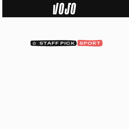
Home
Actu
STAFF PICK
SPORT
Nature
Sport
Tech
Dossier
Vidéos
Podcasts