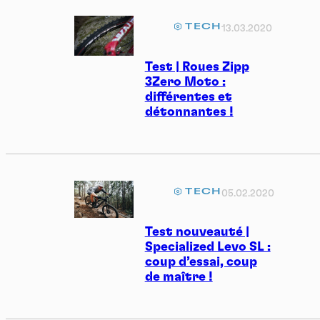
TECH
13.03.2020
Test | Roues Zipp
3Zero Moto :
différentes et
détonnantes !
TECH
05.02.2020
Test nouveauté |
Specialized Levo SL :
coup d’essai, coup
de maître !