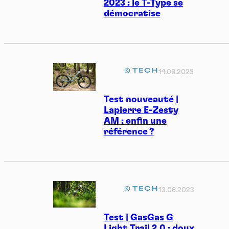
2023 : le T-Type se
démocratise
TECH
14.06.2023
Test nouveauté |
Lapierre E-Zesty
AM : enfin une
référence ?
TECH
13.06.2023
Test | GasGas G
Light Trail 2.0 : doux