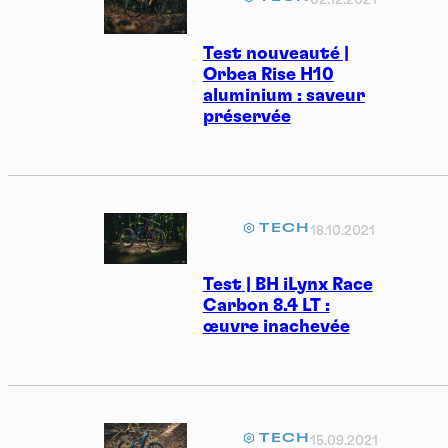
Test nouveauté |
Orbea Rise H10
aluminium : saveur
préservée
TECH
18.10.2021
Test | BH iLynx Race
Carbon 8.4 LT :
œuvre inachevée
TECH
15.09.2021