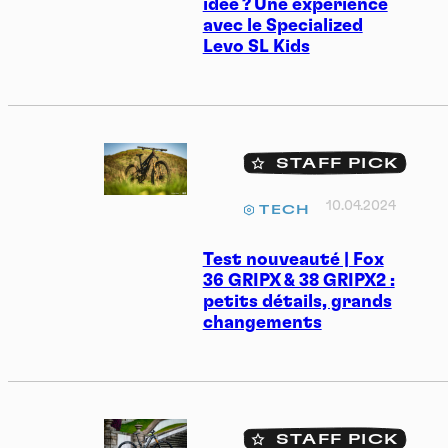
idée ? Une expérience
avec le Specialized
Levo SL Kids
STAFF PICK
10.04.2024
TECH
Test nouveauté | Fox
36 GRIPX & 38 GRIPX2 :
petits détails, grands
changements
STAFF PICK