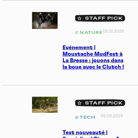
STAFF PICK
05.12.2025
NATURE
Evénement |
Moustache MudFest à
La Bresse : jouons dans
la boue avec le Clutch !
STAFF PICK
09.09.2025
TECH
Test nouveauté |