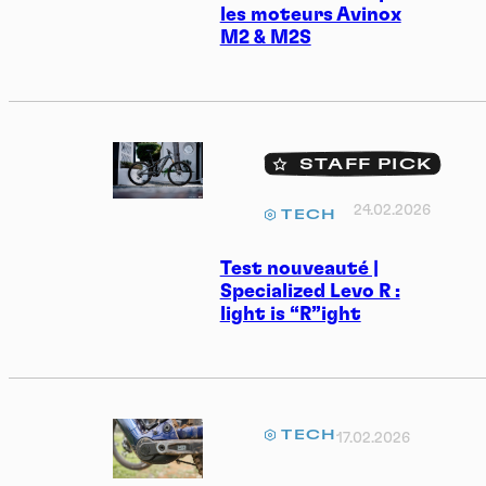
les moteurs Avinox
M2 & M2S
STAFF PICK
24.02.2026
TECH
Test nouveauté |
Specialized Levo R :
light is “R”ight
TECH
17.02.2026