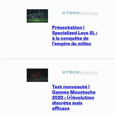
TECH
04.02.2020
Présentation |
Specialized Levo SL :
à la conquête de
l’empire du milieu
TECH
25.09.2019
Test nouveauté |
Gamme Moustache
2020 : (r)évolution
discrète mais
efficace