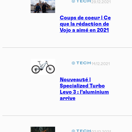
TECH
29.12.2021
Coups de coeur | Ce
que la rédaction de
Vojo a aimé en 2021
TECH
14.12.2021
Nouveauté |
Specialized Turbo
Levo 3 : l’aluminium
arrive
TECH
02.12.2021