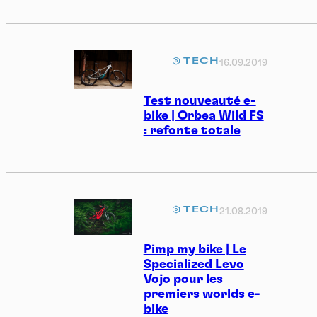
TECH
16.09.2019
Test nouveauté e-
bike | Orbea Wild FS
: refonte totale
TECH
21.08.2019
Pimp my bike | Le
Specialized Levo
Vojo pour les
premiers worlds e-
bike