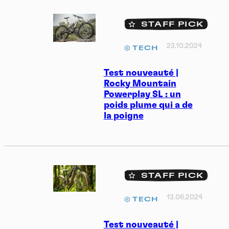
STAFF PICK
23.10.2024
TECH
Test nouveauté |
Rocky Mountain
Powerplay SL : un
poids plume qui a de
la poigne
STAFF PICK
13.06.2024
TECH
Test nouveauté |