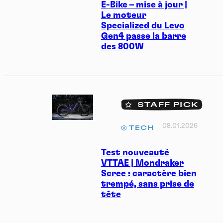
E-Bike – mise à jour |
Le moteur
Specialized du Levo
Gen4 passe la barre
des 800W
STAFF PICK
08.01.2026
TECH
Test nouveauté
VTTAE | Mondraker
Scree : caractère bien
trempé, sans prise de
tête