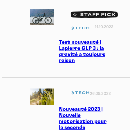
STAFF PICK
11.10.2023
TECH
Test nouveauté |
Lapierre GLP 3 : la
gravité a toujours
raison
TECH
26.09.2023
Nouveauté 2023 |
Nouvelle
motorisation pour
la seconde