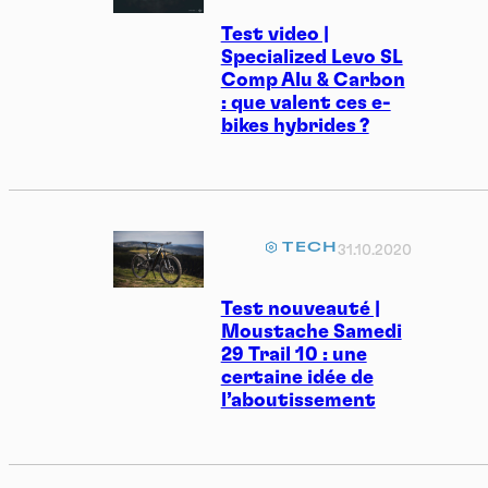
Test video |
Specialized Levo SL
Comp Alu & Carbon
: que valent ces e-
bikes hybrides ?
TECH
31.10.2020
Test nouveauté |
Moustache Samedi
29 Trail 10 : une
certaine idée de
l’aboutissement