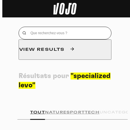
Home
Actu
Nature
VIEW RESULTS
Sport
Résultats pour
"specialized
Tech
levo"
Dossier
Vidéos
TOUT
NATURE
SPORT
TECH
UNCATEGO
Podcasts