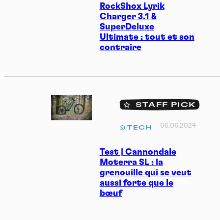
RockShox Lyrik
Charger 3.1 &
SuperDeluxe
Ultimate : tout et son
contraire
STAFF PICK
06.06.2024
TECH
Test | Cannondale
Moterra SL : la
grenouille qui se veut
aussi forte que le
bœuf