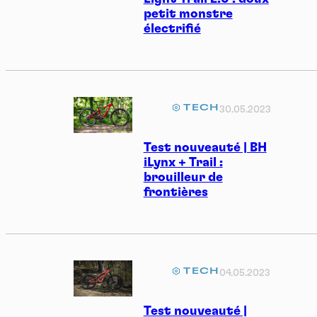
petit monstre
électrifié
TECH
30.05.2023
Test nouveauté | BH
iLynx + Trail :
brouilleur de
frontières
TECH
04.05.2023
Test nouveauté |