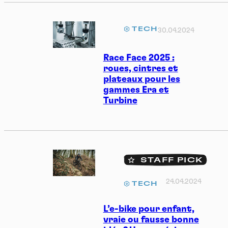
TECH
30.04.2024
Race Face 2025 :
roues, cintres et
plateaux pour les
gammes Era et
Turbine
STAFF PICK
24.04.2024
TECH
L’e-bike pour enfant,
vraie ou fausse bonne