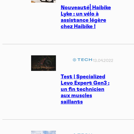
Nouveauté⎜Haibike
Lyke : un vélo à
assistance légère
chez Haibike !
TECH
13.04.2022
Test | Specialized
Levo Expert Gen3 :
un fin technicien
aux muscles
saillants