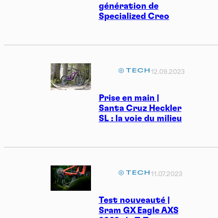
génération de
Specialized Creo
TECH
12.09.2023
Prise en main |
Santa Cruz Heckler
SL : la voie du milieu
TECH
11.07.2023
Test nouveauté |
Sram GX Eagle AXS