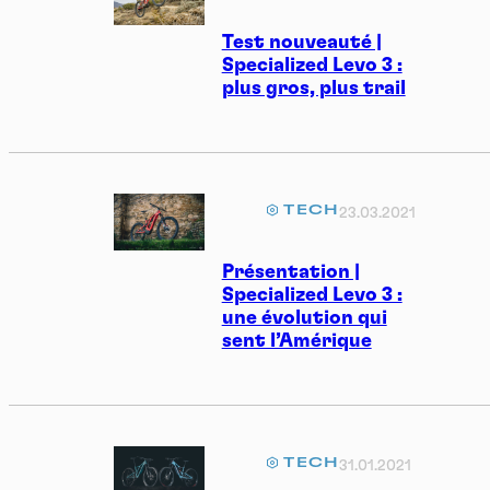
Test nouveauté |
Specialized Levo 3 :
plus gros, plus trail
TECH
23.03.2021
Présentation |
Specialized Levo 3 :
une évolution qui
sent l’Amérique
TECH
31.01.2021