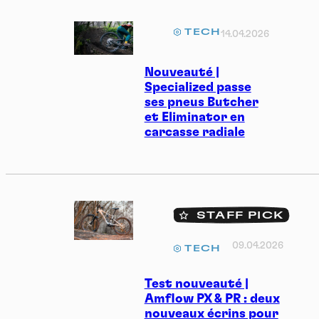
TECH
14.04.2026
Nouveauté |
Specialized passe
ses pneus Butcher
et Eliminator en
carcasse radiale
STAFF PICK
09.04.2026
TECH
Test nouveauté |
Amflow PX & PR : deux
nouveaux écrins pour