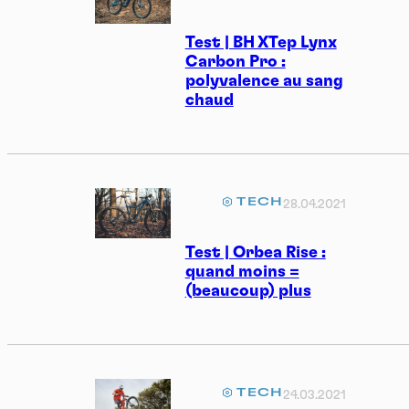
Test | BH XTep Lynx
Carbon Pro :
polyvalence au sang
chaud
TECH
28.04.2021
Test | Orbea Rise :
quand moins =
(beaucoup) plus
TECH
24.03.2021